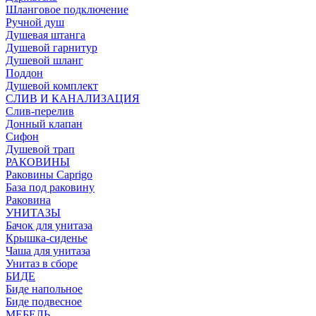
Шланговое подключение
Ручной душ
Душевая штанга
Душевой гарнитур
Душевой шланг
Поддон
Душевой комплект
СЛИВ И КАНАЛИЗАЦИЯ
Слив-перелив
Донный клапан
Сифон
Душевой трап
РАКОВИНЫ
Раковины Caprigo
База под раковину
Раковина
УНИТАЗЫ
Бачок для унитаза
Крышка-сиденье
Чаша для унитаза
Унитаз в сборе
БИДЕ
Биде напольное
Биде подвесное
МЕБЕЛЬ