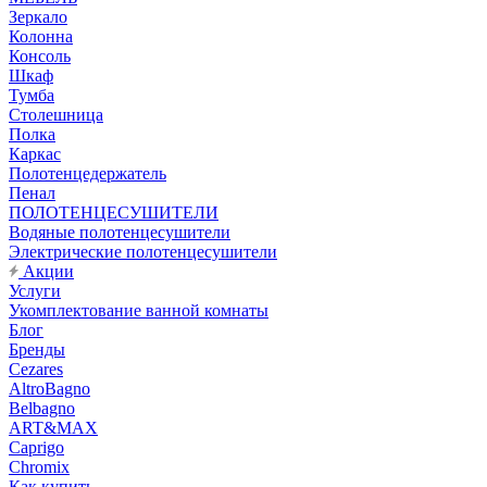
Зеркало
Колонна
Консоль
Шкаф
Тумба
Столешница
Полка
Каркас
Полотенцедержатель
Пенал
ПОЛОТЕНЦЕСУШИТЕЛИ
Водяные полотенцесушители
Электрические полотенцесушители
Акции
Услуги
Укомплектование ванной комнаты
Блог
Бренды
Cezares
AltroBagno
Belbagno
ART&MAX
Caprigo
Chromix
Как купить