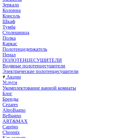
Зеркало
Колонна
Консоль
Шкаф
Тумба
Столешница
Полка
Каркас
Полотенцедержатель
Пенал
ПОЛОТЕНЦЕСУШИТЕЛИ
Водяные полотенцесушители
Электрические полотенцесушители
Акции
Услуги
Укомплектование ванной комнаты
Блог
Бренды
Cezares
AltroBagno
Belbagno
ART&MAX
Caprigo
Chromix
Как купить