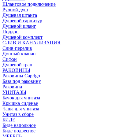
Шланговое подключение
Ручной душ
Душевая штанга
Душевой гарнитур
Душевой шланг
Поддон
Душевой комплект
СЛИВ И КАНАЛИЗАЦИЯ
Слив-перелив
Донный клапан
Сифон
Душевой трап
РАКОВИНЫ
Раковины Caprigo
База под раковину
Раковина
УНИТАЗЫ
Бачок для унитаза
Крышка-сиденье
Чаша для унитаза
Унитаз в сборе
БИДЕ
Биде напольное
Биде подвесное
МЕБЕЛЬ