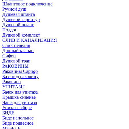
Шланговое подключение
Ручной душ
Душевая штанга
Душевой гарнитур
Душевой шланг
Поддон
Душевой комплект
СЛИВ И КАНАЛИЗАЦИЯ
Слив-перелив
Донный клапан
Сифон
Душевой трап
РАКОВИНЫ
Раковины Caprigo
База под раковину
Раковина
УНИТАЗЫ
Бачок для унитаза
Крышка-сиденье
Чаша для унитаза
Унитаз в сборе
БИДЕ
Биде напольное
Биде подвесное
МЕБЕЛЬ