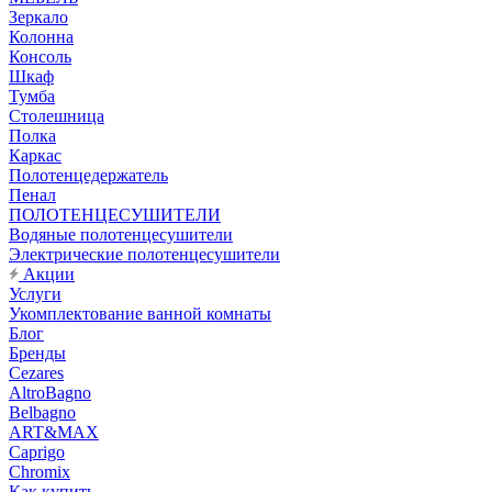
Зеркало
Колонна
Консоль
Шкаф
Тумба
Столешница
Полка
Каркас
Полотенцедержатель
Пенал
ПОЛОТЕНЦЕСУШИТЕЛИ
Водяные полотенцесушители
Электрические полотенцесушители
Акции
Услуги
Укомплектование ванной комнаты
Блог
Бренды
Cezares
AltroBagno
Belbagno
ART&MAX
Caprigo
Chromix
Как купить