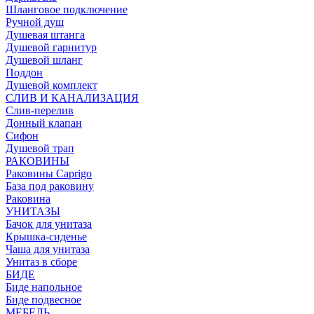
Шланговое подключение
Ручной душ
Душевая штанга
Душевой гарнитур
Душевой шланг
Поддон
Душевой комплект
СЛИВ И КАНАЛИЗАЦИЯ
Слив-перелив
Донный клапан
Сифон
Душевой трап
РАКОВИНЫ
Раковины Caprigo
База под раковину
Раковина
УНИТАЗЫ
Бачок для унитаза
Крышка-сиденье
Чаша для унитаза
Унитаз в сборе
БИДЕ
Биде напольное
Биде подвесное
МЕБЕЛЬ