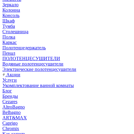
Зеркало
Колонна
Консоль
Шкаф
Тумба
Столешница
Полка
Каркас
Полотенцедержатель
Пенал
ПОЛОТЕНЦЕСУШИТЕЛИ
Водяные полотенцесушители
Электрические полотенцесушители
Акции
Услуги
Укомплектование ванной комнаты
Блог
Бренды
Cezares
AltroBagno
Belbagno
ART&MAX
Caprigo
Chromix
Как купить