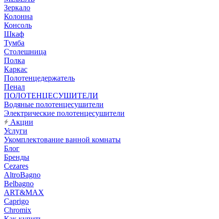
Зеркало
Колонна
Консоль
Шкаф
Тумба
Столешница
Полка
Каркас
Полотенцедержатель
Пенал
ПОЛОТЕНЦЕСУШИТЕЛИ
Водяные полотенцесушители
Электрические полотенцесушители
Акции
Услуги
Укомплектование ванной комнаты
Блог
Бренды
Cezares
AltroBagno
Belbagno
ART&MAX
Caprigo
Chromix
Как купить