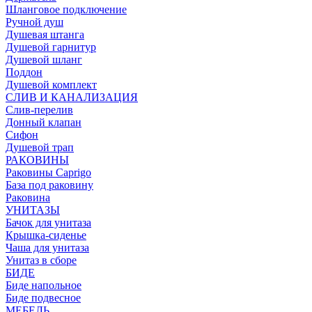
Шланговое подключение
Ручной душ
Душевая штанга
Душевой гарнитур
Душевой шланг
Поддон
Душевой комплект
СЛИВ И КАНАЛИЗАЦИЯ
Слив-перелив
Донный клапан
Сифон
Душевой трап
РАКОВИНЫ
Раковины Caprigo
База под раковину
Раковина
УНИТАЗЫ
Бачок для унитаза
Крышка-сиденье
Чаша для унитаза
Унитаз в сборе
БИДЕ
Биде напольное
Биде подвесное
МЕБЕЛЬ