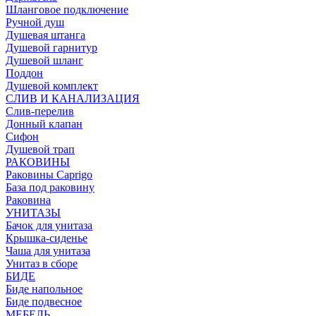
Шланговое подключение
Ручной душ
Душевая штанга
Душевой гарнитур
Душевой шланг
Поддон
Душевой комплект
СЛИВ И КАНАЛИЗАЦИЯ
Слив-перелив
Донный клапан
Сифон
Душевой трап
РАКОВИНЫ
Раковины Caprigo
База под раковину
Раковина
УНИТАЗЫ
Бачок для унитаза
Крышка-сиденье
Чаша для унитаза
Унитаз в сборе
БИДЕ
Биде напольное
Биде подвесное
МЕБЕЛЬ