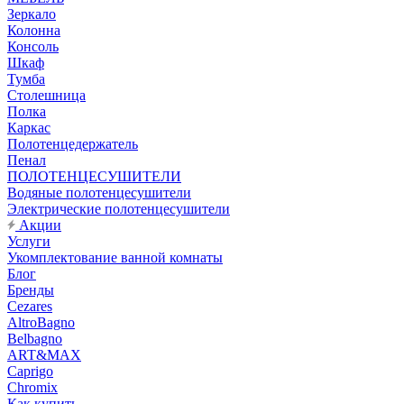
Зеркало
Колонна
Консоль
Шкаф
Тумба
Столешница
Полка
Каркас
Полотенцедержатель
Пенал
ПОЛОТЕНЦЕСУШИТЕЛИ
Водяные полотенцесушители
Электрические полотенцесушители
Акции
Услуги
Укомплектование ванной комнаты
Блог
Бренды
Cezares
AltroBagno
Belbagno
ART&MAX
Caprigo
Chromix
Как купить