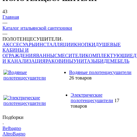
43
Главная
—
Каталог итальянской сантехники
—
ПОЛОТЕНЦЕСУШИТЕЛИ
АКССЕСУАРЫ
ИНСТАЛЛЯЦИИ
КНОПКИ
ДУШЕВЫЕ
КАБИНЫ И
ОГРАЖДЕНИЯ
ВАННЫ
СМЕСИТЕЛИ
КОМПЛЕКТУЮЩИЕ
Д
И КАНАЛИЗАЦИЯ
РАКОВИНЫ
УНИТАЗЫ
БИДЕ
МЕБЕЛЬ
Водяные полотенцесушители
26 товаров
Электрические
полотенцесушители
17
товаров
Подборки
Belbagno
AltroBagno