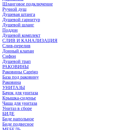
Шланговое подключение
Ручной душ
Душевая штанга
Душевой гарнитур
Душевой шланг
Поддон
Душевой комплект
СЛИВ И КАНАЛИЗАЦИЯ
Слив-перелив
Донный клапан
Сифон
Душевой трап
РАКОВИНЫ
Раковины Caprigo
База под раковину
Раковина
УНИТАЗЫ
Бачок для унитаза
Крышка-сиденье
Чаша для унитаза
Унитаз в сборе
БИДЕ
Биде напольное
Биде подвесное
МЕБЕЛЬ