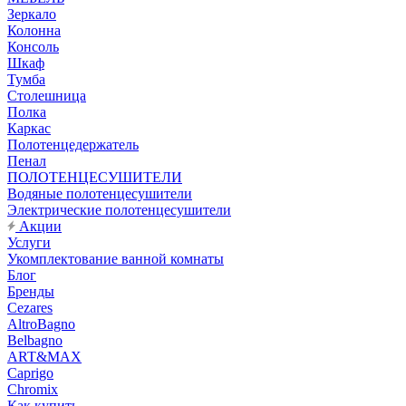
Зеркало
Колонна
Консоль
Шкаф
Тумба
Столешница
Полка
Каркас
Полотенцедержатель
Пенал
ПОЛОТЕНЦЕСУШИТЕЛИ
Водяные полотенцесушители
Электрические полотенцесушители
Акции
Услуги
Укомплектование ванной комнаты
Блог
Бренды
Cezares
AltroBagno
Belbagno
ART&MAX
Caprigo
Chromix
Как купить