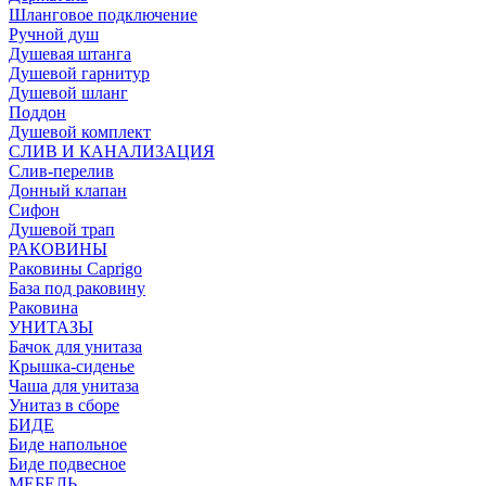
Шланговое подключение
Ручной душ
Душевая штанга
Душевой гарнитур
Душевой шланг
Поддон
Душевой комплект
СЛИВ И КАНАЛИЗАЦИЯ
Слив-перелив
Донный клапан
Сифон
Душевой трап
РАКОВИНЫ
Раковины Caprigo
База под раковину
Раковина
УНИТАЗЫ
Бачок для унитаза
Крышка-сиденье
Чаша для унитаза
Унитаз в сборе
БИДЕ
Биде напольное
Биде подвесное
МЕБЕЛЬ