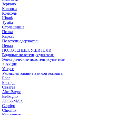
Зеркало
Колонна
Консоль
Шкаф
Тумба
Столешница
Полка
Каркас
Полотенцедержатель
Пенал
ПОЛОТЕНЦЕСУШИТЕЛИ
Водяные полотенцесушители
Электрические полотенцесушители
Акции
Услуги
Укомплектование ванной комнаты
Блог
Бренды
Cezares
AltroBagno
Belbagno
ART&MAX
Caprigo
Chromix
Как купить