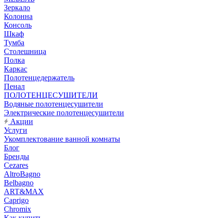
Зеркало
Колонна
Консоль
Шкаф
Тумба
Столешница
Полка
Каркас
Полотенцедержатель
Пенал
ПОЛОТЕНЦЕСУШИТЕЛИ
Водяные полотенцесушители
Электрические полотенцесушители
Акции
Услуги
Укомплектование ванной комнаты
Блог
Бренды
Cezares
AltroBagno
Belbagno
ART&MAX
Caprigo
Chromix
Как купить