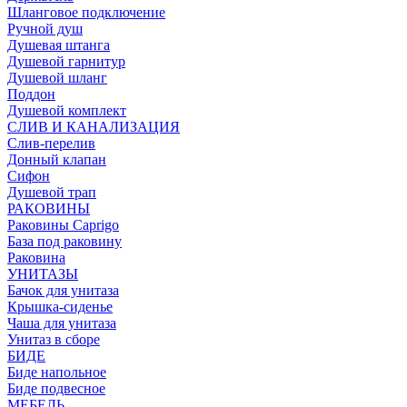
Шланговое подключение
Ручной душ
Душевая штанга
Душевой гарнитур
Душевой шланг
Поддон
Душевой комплект
СЛИВ И КАНАЛИЗАЦИЯ
Слив-перелив
Донный клапан
Сифон
Душевой трап
РАКОВИНЫ
Раковины Caprigo
База под раковину
Раковина
УНИТАЗЫ
Бачок для унитаза
Крышка-сиденье
Чаша для унитаза
Унитаз в сборе
БИДЕ
Биде напольное
Биде подвесное
МЕБЕЛЬ