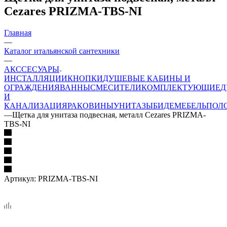
Cezares PRIZMA-TBS-NI
Главная
—
Каталог итальянской сантехники
—
АКССЕСУАРЫ
ИНСТАЛЛЯЦИИ
КНОПКИ
ДУШЕВЫЕ КАБИНЫ И
ОГРАЖДЕНИЯ
ВАННЫ
СМЕСИТЕЛИ
КОМПЛЕКТУЮЩИЕ
Д
И
КАНАЛИЗАЦИЯ
РАКОВИНЫ
УНИТАЗЫ
БИДЕ
МЕБЕЛЬ
ПОЛ
—
Щетка для унитаза подвесная, металл Cezares PRIZMA-
TBS-NI
Артикул:
PRIZMA-TBS-NI