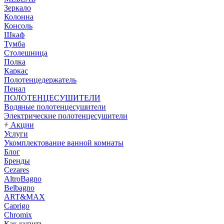
Зеркало
Колонна
Консоль
Шкаф
Тумба
Столешница
Полка
Каркас
Полотенцедержатель
Пенал
ПОЛОТЕНЦЕСУШИТЕЛИ
Водяные полотенцесушители
Электрические полотенцесушители
Акции
Услуги
Укомплектование ванной комнаты
Блог
Бренды
Cezares
AltroBagno
Belbagno
ART&MAX
Caprigo
Chromix
Как купить