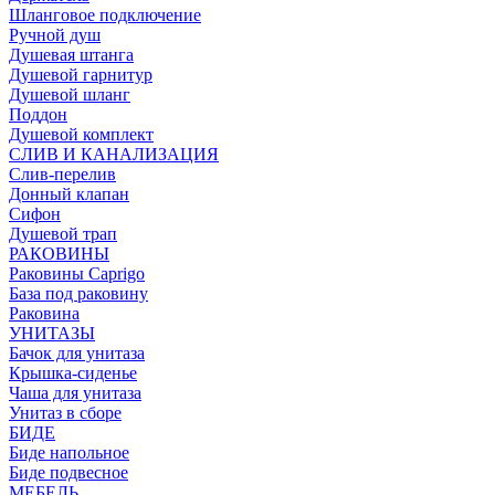
Шланговое подключение
Ручной душ
Душевая штанга
Душевой гарнитур
Душевой шланг
Поддон
Душевой комплект
СЛИВ И КАНАЛИЗАЦИЯ
Слив-перелив
Донный клапан
Сифон
Душевой трап
РАКОВИНЫ
Раковины Caprigo
База под раковину
Раковина
УНИТАЗЫ
Бачок для унитаза
Крышка-сиденье
Чаша для унитаза
Унитаз в сборе
БИДЕ
Биде напольное
Биде подвесное
МЕБЕЛЬ