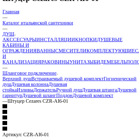
Главная
—
Каталог итальянской сантехники
—
ДУШ
АКССЕСУАРЫ
ИНСТАЛЛЯЦИИ
КНОПКИ
ДУШЕВЫЕ
КАБИНЫ И
ОГРАЖДЕНИЯ
ВАННЫ
СМЕСИТЕЛИ
КОМПЛЕКТУЮЩИЕ
С
И
КАНАЛИЗАЦИЯ
РАКОВИНЫ
УНИТАЗЫ
БИДЕ
МЕБЕЛЬ
ПОЛ
—
Шланговое подключение
Верхний душ
Встраиваемый душевой комплект
Гигиенический
душ
Душевая колонна
Душевая
стойка
Изливы
Держатель
Ручной душ
Душевая штанга
Душевой
гарнитур
Душевой шланг
Поддон
Душевой комплект
—
Штуцер Cezares CZR-AI6-01
Артикул:
CZR-AI6-01