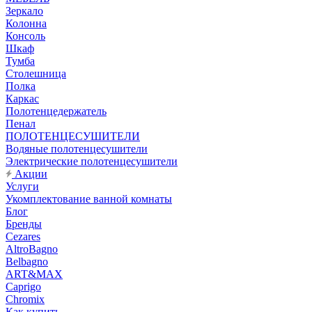
Зеркало
Колонна
Консоль
Шкаф
Тумба
Столешница
Полка
Каркас
Полотенцедержатель
Пенал
ПОЛОТЕНЦЕСУШИТЕЛИ
Водяные полотенцесушители
Электрические полотенцесушители
Акции
Услуги
Укомплектование ванной комнаты
Блог
Бренды
Cezares
AltroBagno
Belbagno
ART&MAX
Caprigo
Chromix
Как купить