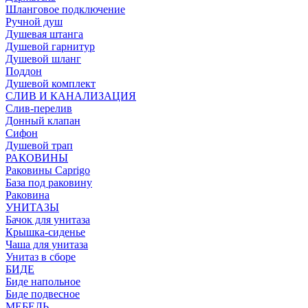
Шланговое подключение
Ручной душ
Душевая штанга
Душевой гарнитур
Душевой шланг
Поддон
Душевой комплект
СЛИВ И КАНАЛИЗАЦИЯ
Слив-перелив
Донный клапан
Сифон
Душевой трап
РАКОВИНЫ
Раковины Caprigo
База под раковину
Раковина
УНИТАЗЫ
Бачок для унитаза
Крышка-сиденье
Чаша для унитаза
Унитаз в сборе
БИДЕ
Биде напольное
Биде подвесное
МЕБЕЛЬ