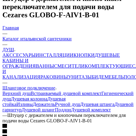
переключателем для подачи воды
Cezares GLOBO-F-AIV1-B-01
Главная
—
Каталог итальянской сантехники
—
ДУШ
АКССЕСУАРЫ
ИНСТАЛЛЯЦИИ
КНОПКИ
ДУШЕВЫЕ
КАБИНЫ И
ОГРАЖДЕНИЯ
ВАННЫ
СМЕСИТЕЛИ
КОМПЛЕКТУЮЩИЕ
С
И
КАНАЛИЗАЦИЯ
РАКОВИНЫ
УНИТАЗЫ
БИДЕ
МЕБЕЛЬ
ПОЛ
—
Шланговое подключение
Верхний душ
Встраиваемый душевой комплект
Гигиенический
душ
Душевая колонна
Душевая
стойка
Изливы
Держатель
Ручной душ
Душевая штанга
Душевой
гарнитур
Душевой шланг
Поддон
Душевой комплект
—
Штуцер с держателем и кнопочным переключателем для
подачи воды Cezares GLOBO-F-AIV1-B-01