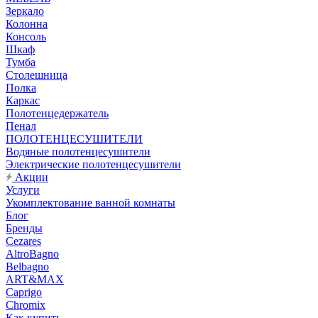
Зеркало
Колонна
Консоль
Шкаф
Тумба
Столешница
Полка
Каркас
Полотенцедержатель
Пенал
ПОЛОТЕНЦЕСУШИТЕЛИ
Водяные полотенцесушители
Электрические полотенцесушители
Акции
Услуги
Укомплектование ванной комнаты
Блог
Бренды
Cezares
AltroBagno
Belbagno
ART&MAX
Caprigo
Chromix
Как купить