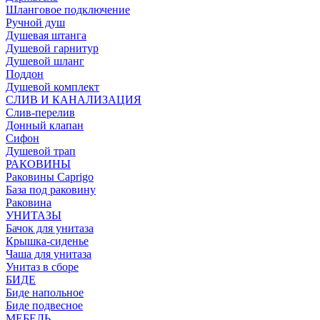
Шланговое подключение
Ручной душ
Душевая штанга
Душевой гарнитур
Душевой шланг
Поддон
Душевой комплект
СЛИВ И КАНАЛИЗАЦИЯ
Слив-перелив
Донный клапан
Сифон
Душевой трап
РАКОВИНЫ
Раковины Caprigo
База под раковину
Раковина
УНИТАЗЫ
Бачок для унитаза
Крышка-сиденье
Чаша для унитаза
Унитаз в сборе
БИДЕ
Биде напольное
Биде подвесное
МЕБЕЛЬ