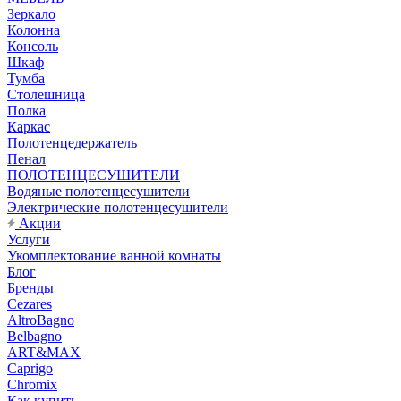
Зеркало
Колонна
Консоль
Шкаф
Тумба
Столешница
Полка
Каркас
Полотенцедержатель
Пенал
ПОЛОТЕНЦЕСУШИТЕЛИ
Водяные полотенцесушители
Электрические полотенцесушители
Акции
Услуги
Укомплектование ванной комнаты
Блог
Бренды
Cezares
AltroBagno
Belbagno
ART&MAX
Caprigo
Chromix
Как купить