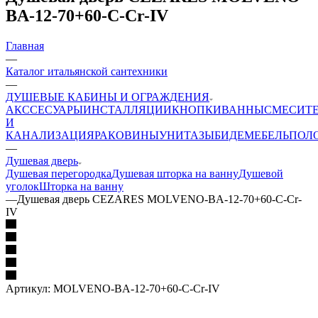
BA-12-70+60-C-Cr-IV
Главная
—
Каталог итальянской сантехники
—
ДУШЕВЫЕ КАБИНЫ И ОГРАЖДЕНИЯ
АКССЕСУАРЫ
ИНСТАЛЛЯЦИИ
КНОПКИ
ВАННЫ
СМЕСИТ
И
КАНАЛИЗАЦИЯ
РАКОВИНЫ
УНИТАЗЫ
БИДЕ
МЕБЕЛЬ
ПОЛ
—
Душевая дверь
Душевая перегородка
Душевая шторка на ванну
Душевой
уголок
Шторка на ванну
—
Душевая дверь CEZARES MOLVENO-BA-12-70+60-C-Cr-
IV
Артикул:
MOLVENO-BA-12-70+60-C-Cr-IV