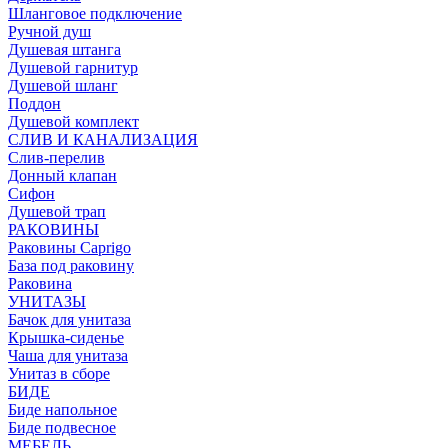
Шланговое подключение
Ручной душ
Душевая штанга
Душевой гарнитур
Душевой шланг
Поддон
Душевой комплект
СЛИВ И КАНАЛИЗАЦИЯ
Слив-перелив
Донный клапан
Сифон
Душевой трап
РАКОВИНЫ
Раковины Caprigo
База под раковину
Раковина
УНИТАЗЫ
Бачок для унитаза
Крышка-сиденье
Чаша для унитаза
Унитаз в сборе
БИДЕ
Биде напольное
Биде подвесное
МЕБЕЛЬ