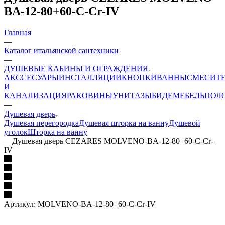
BA-12-80+60-C-Cr-IV
Главная
—
Каталог итальянской сантехники
—
ДУШЕВЫЕ КАБИНЫ И ОГРАЖДЕНИЯ
АКССЕСУАРЫ
ИНСТАЛЛЯЦИИ
КНОПКИ
ВАННЫ
СМЕСИТ
И
КАНАЛИЗАЦИЯ
РАКОВИНЫ
УНИТАЗЫ
БИДЕ
МЕБЕЛЬ
ПОЛ
—
Душевая дверь
Душевая перегородка
Душевая шторка на ванну
Душевой
уголок
Шторка на ванну
—
Душевая дверь CEZARES MOLVENO-BA-12-80+60-C-Cr-
IV
Артикул:
MOLVENO-BA-12-80+60-C-Cr-IV