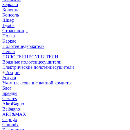
Зеркало
Колонна
Консоль
Шкаф
Тумба
Столешница
Полка
Каркас
Полотенцедержатель
Пенал
ПОЛОТЕНЦЕСУШИТЕЛИ
Водяные полотенцесушители
Электрические полотенцесушители
Акции
Услуги
Укомплектование ванной комнаты
Блог
Бренды
Cezares
AltroBagno
Belbagno
ART&MAX
Caprigo
Chromix
Как купить