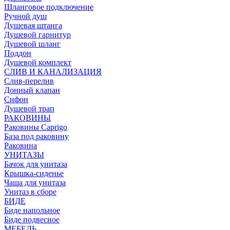
Шланговое подключение
Ручной душ
Душевая штанга
Душевой гарнитур
Душевой шланг
Поддон
Душевой комплект
СЛИВ И КАНАЛИЗАЦИЯ
Слив-перелив
Донный клапан
Сифон
Душевой трап
РАКОВИНЫ
Раковины Caprigo
База под раковину
Раковина
УНИТАЗЫ
Бачок для унитаза
Крышка-сиденье
Чаша для унитаза
Унитаз в сборе
БИДЕ
Биде напольное
Биде подвесное
МЕБЕЛЬ