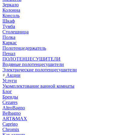
Зеркало
Колонна
Консоль
Шкаф
Тумба
Столешница
Полка
Каркас
Полотенцедержатель
Пенал
ПОЛОТЕНЦЕСУШИТЕЛИ
Водяные полотенцесушители
Электрические полотенцесушители
Акции
Услуги
Укомплектование ванной комнаты
Блог
Бренды
Cezares
AltroBagno
Belbagno
ART&MAX
Caprigo
Chromix
Как купить