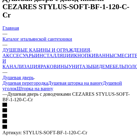
CEZARES STYLUS-SOFT-BF-1-120-C-
Cr
Главная
—
Каталог итальянской сантехники
—
ДУШЕВЫЕ КАБИНЫ И ОГРАЖДЕНИЯ
АКССЕСУАРЫ
ИНСТАЛЛЯЦИИ
КНОПКИ
ВАННЫ
СМЕСИТ
И
КАНАЛИЗАЦИЯ
РАКОВИНЫ
УНИТАЗЫ
БИДЕ
МЕБЕЛЬ
ПОЛ
—
Душевая дверь
Душевая перегородка
Душевая шторка на ванну
Душевой
уголок
Шторка на ванну
—
Душевая дверь с доводчиками CEZARES STYLUS-SOFT-
BF-1-120-C-Cr
Артикул:
STYLUS-SOFT-BF-1-120-C-Cr