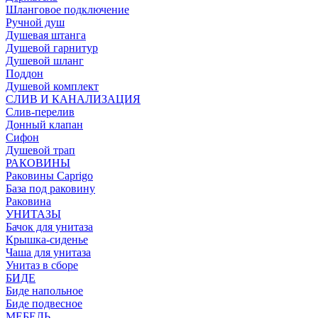
Шланговое подключение
Ручной душ
Душевая штанга
Душевой гарнитур
Душевой шланг
Поддон
Душевой комплект
СЛИВ И КАНАЛИЗАЦИЯ
Слив-перелив
Донный клапан
Сифон
Душевой трап
РАКОВИНЫ
Раковины Caprigo
База под раковину
Раковина
УНИТАЗЫ
Бачок для унитаза
Крышка-сиденье
Чаша для унитаза
Унитаз в сборе
БИДЕ
Биде напольное
Биде подвесное
МЕБЕЛЬ