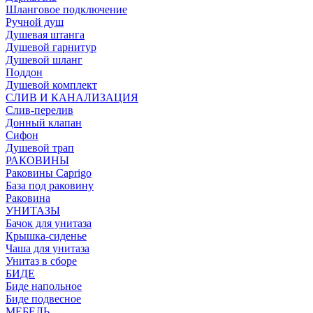
Шланговое подключение
Ручной душ
Душевая штанга
Душевой гарнитур
Душевой шланг
Поддон
Душевой комплект
СЛИВ И КАНАЛИЗАЦИЯ
Слив-перелив
Донный клапан
Сифон
Душевой трап
РАКОВИНЫ
Раковины Caprigo
База под раковину
Раковина
УНИТАЗЫ
Бачок для унитаза
Крышка-сиденье
Чаша для унитаза
Унитаз в сборе
БИДЕ
Биде напольное
Биде подвесное
МЕБЕЛЬ