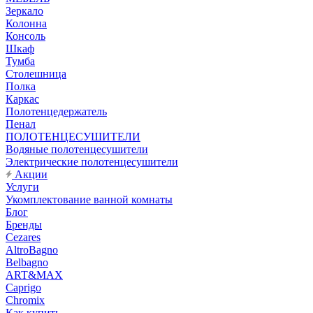
Зеркало
Колонна
Консоль
Шкаф
Тумба
Столешница
Полка
Каркас
Полотенцедержатель
Пенал
ПОЛОТЕНЦЕСУШИТЕЛИ
Водяные полотенцесушители
Электрические полотенцесушители
Акции
Услуги
Укомплектование ванной комнаты
Блог
Бренды
Cezares
AltroBagno
Belbagno
ART&MAX
Caprigo
Chromix
Как купить