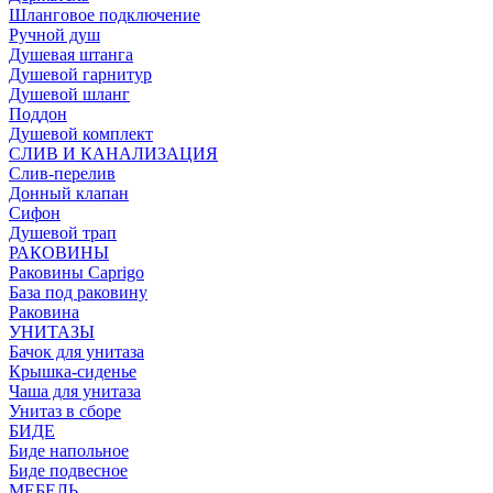
Шланговое подключение
Ручной душ
Душевая штанга
Душевой гарнитур
Душевой шланг
Поддон
Душевой комплект
СЛИВ И КАНАЛИЗАЦИЯ
Слив-перелив
Донный клапан
Сифон
Душевой трап
РАКОВИНЫ
Раковины Caprigo
База под раковину
Раковина
УНИТАЗЫ
Бачок для унитаза
Крышка-сиденье
Чаша для унитаза
Унитаз в сборе
БИДЕ
Биде напольное
Биде подвесное
МЕБЕЛЬ