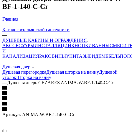
BF-1-140-C-Cr
Главная
—
Каталог итальянской сантехники
—
ДУШЕВЫЕ КАБИНЫ И ОГРАЖДЕНИЯ
АКССЕСУАРЫ
ИНСТАЛЛЯЦИИ
КНОПКИ
ВАННЫ
СМЕСИТ
И
КАНАЛИЗАЦИЯ
РАКОВИНЫ
УНИТАЗЫ
БИДЕ
МЕБЕЛЬ
ПОЛ
—
Душевая дверь
Душевая перегородка
Душевая шторка на ванну
Душевой
уголок
Шторка на ванну
—
Душевая дверь CEZARES ANIMA-W-BF-1-140-C-Cr
Артикул:
ANIMA-W-BF-1-140-C-Cr