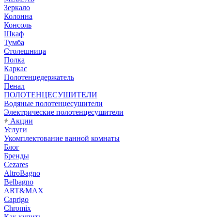
Зеркало
Колонна
Консоль
Шкаф
Тумба
Столешница
Полка
Каркас
Полотенцедержатель
Пенал
ПОЛОТЕНЦЕСУШИТЕЛИ
Водяные полотенцесушители
Электрические полотенцесушители
Акции
Услуги
Укомплектование ванной комнаты
Блог
Бренды
Cezares
AltroBagno
Belbagno
ART&MAX
Caprigo
Chromix
Как купить