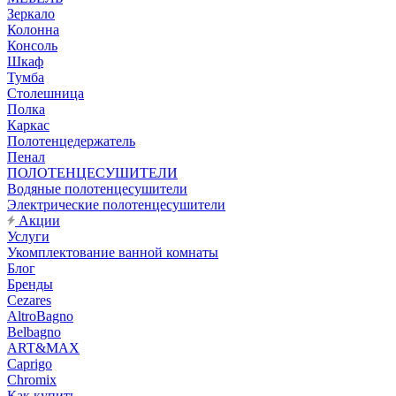
Зеркало
Колонна
Консоль
Шкаф
Тумба
Столешница
Полка
Каркас
Полотенцедержатель
Пенал
ПОЛОТЕНЦЕСУШИТЕЛИ
Водяные полотенцесушители
Электрические полотенцесушители
Акции
Услуги
Укомплектование ванной комнаты
Блог
Бренды
Cezares
AltroBagno
Belbagno
ART&MAX
Caprigo
Chromix
Как купить