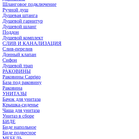
Шланговое подключение
Ручной душ
Душевая штанга
Душевой гарнитур
Душевой шланг
Поддон
Душевой комплект
СЛИВ И КАНАЛИЗАЦИЯ
Слив-перелив
Донный клапан
Сифон
Душевой трап
РАКОВИНЫ
Раковины Caprigo
База под раковину
Раковина
УНИТАЗЫ
Бачок для унитаза
Крышка-сиденье
Чаша для унитаза
Унитаз в сборе
БИДЕ
Биде напольное
Биде подвесное
МЕБЕЛЬ