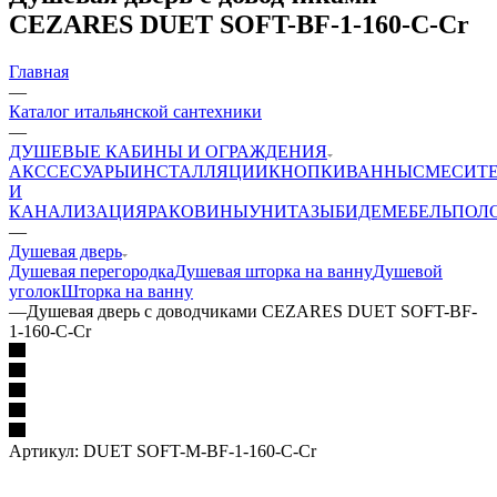
CEZARES DUET SOFT-BF-1-160-C-Cr
Главная
—
Каталог итальянской сантехники
—
ДУШЕВЫЕ КАБИНЫ И ОГРАЖДЕНИЯ
АКССЕСУАРЫ
ИНСТАЛЛЯЦИИ
КНОПКИ
ВАННЫ
СМЕСИТ
И
КАНАЛИЗАЦИЯ
РАКОВИНЫ
УНИТАЗЫ
БИДЕ
МЕБЕЛЬ
ПОЛ
—
Душевая дверь
Душевая перегородка
Душевая шторка на ванну
Душевой
уголок
Шторка на ванну
—
Душевая дверь с доводчиками CEZARES DUET SOFT-BF-
1-160-C-Cr
Артикул:
DUET SOFT-M-BF-1-160-C-Cr