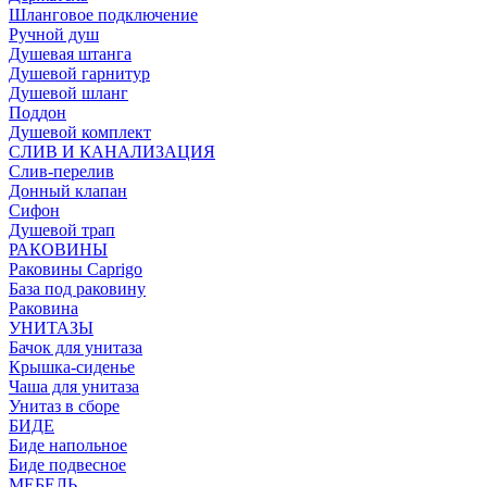
Шланговое подключение
Ручной душ
Душевая штанга
Душевой гарнитур
Душевой шланг
Поддон
Душевой комплект
СЛИВ И КАНАЛИЗАЦИЯ
Слив-перелив
Донный клапан
Сифон
Душевой трап
РАКОВИНЫ
Раковины Caprigo
База под раковину
Раковина
УНИТАЗЫ
Бачок для унитаза
Крышка-сиденье
Чаша для унитаза
Унитаз в сборе
БИДЕ
Биде напольное
Биде подвесное
МЕБЕЛЬ