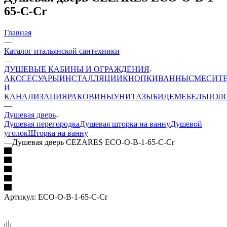
65-C-Cr
Главная
—
Каталог итальянской сантехники
—
ДУШЕВЫЕ КАБИНЫ И ОГРАЖДЕНИЯ
АКССЕСУАРЫ
ИНСТАЛЛЯЦИИ
КНОПКИ
ВАННЫ
СМЕСИТ
И
КАНАЛИЗАЦИЯ
РАКОВИНЫ
УНИТАЗЫ
БИДЕ
МЕБЕЛЬ
ПОЛ
—
Душевая дверь
Душевая перегородка
Душевая шторка на ванну
Душевой
уголок
Шторка на ванну
—
Душевая дверь CEZARES ECO-O-B-1-65-C-Cr
Артикул:
ECO-O-B-1-65-C-Cr