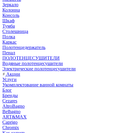
Зеркало
Колонна
Консоль
Шкаф
Тумба
Столешница
Полка
Каркас
Полотенцедержатель
Пенал
ПОЛОТЕНЦЕСУШИТЕЛИ
Водяные полотенцесушители
Электрические полотенцесушители
Акции
Услуги
Укомплектование ванной комнаты
Блог
Бренды
Cezares
AltroBagno
Belbagno
ART&MAX
Caprigo
Chromix
Как купить