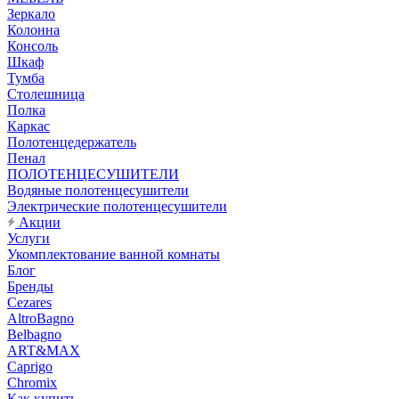
Зеркало
Колонна
Консоль
Шкаф
Тумба
Столешница
Полка
Каркас
Полотенцедержатель
Пенал
ПОЛОТЕНЦЕСУШИТЕЛИ
Водяные полотенцесушители
Электрические полотенцесушители
Акции
Услуги
Укомплектование ванной комнаты
Блог
Бренды
Cezares
AltroBagno
Belbagno
ART&MAX
Caprigo
Chromix
Как купить