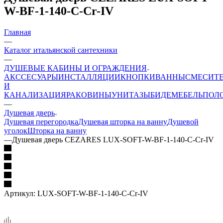
W-BF-1-140-C-Cr-IV
Главная
—
Каталог итальянской сантехники
—
ДУШЕВЫЕ КАБИНЫ И ОГРАЖДЕНИЯ
АКССЕСУАРЫ
ИНСТАЛЛЯЦИИ
КНОПКИ
ВАННЫ
СМЕСИТ
И
КАНАЛИЗАЦИЯ
РАКОВИНЫ
УНИТАЗЫ
БИДЕ
МЕБЕЛЬ
ПОЛ
—
Душевая дверь
Душевая перегородка
Душевая шторка на ванну
Душевой
уголок
Шторка на ванну
—
Душевая дверь CEZARES LUX-SOFT-W-BF-1-140-C-Cr-IV
Артикул:
LUX-SOFT-W-BF-1-140-C-Cr-IV