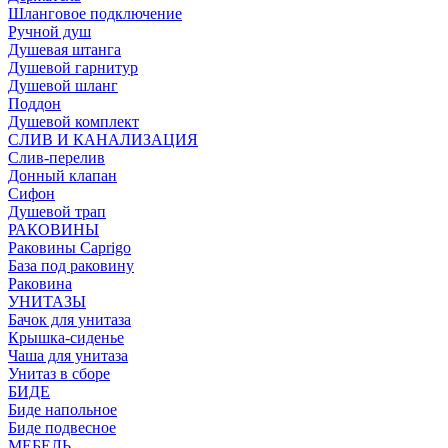
Шланговое подключение
Ручной душ
Душевая штанга
Душевой гарнитур
Душевой шланг
Поддон
Душевой комплект
СЛИВ И КАНАЛИЗАЦИЯ
Слив-перелив
Донный клапан
Сифон
Душевой трап
РАКОВИНЫ
Раковины Caprigo
База под раковину
Раковина
УНИТАЗЫ
Бачок для унитаза
Крышка-сиденье
Чаша для унитаза
Унитаз в сборе
БИДЕ
Биде напольное
Биде подвесное
МЕБЕЛЬ