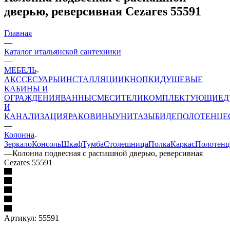
дверью, реверсивная Cezares 55591
Главная
—
Каталог итальянской сантехники
—
МЕБЕЛЬ
АКССЕСУАРЫ
ИНСТАЛЛЯЦИИ
КНОПКИ
ДУШЕВЫЕ
КАБИНЫ И
ОГРАЖДЕНИЯ
ВАННЫ
СМЕСИТЕЛИ
КОМПЛЕКТУЮЩИЕ
Д
И
КАНАЛИЗАЦИЯ
РАКОВИНЫ
УНИТАЗЫ
БИДЕ
ПОЛОТЕНЦЕ
—
Колонна
Зеркало
Консоль
Шкаф
Тумба
Столешница
Полка
Каркас
Полотенц
—
Колонна подвесная с распашной дверью, реверсивная
Cezares 55591
Артикул:
55591