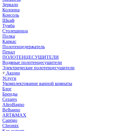
Зеркало
Колонна
Консоль
Шкаф
Тумба
Столешница
Полка
Каркас
Полотенцедержатель
Пенал
ПОЛОТЕНЦЕСУШИТЕЛИ
Водяные полотенцесушители
Электрические полотенцесушители
Акции
Услуги
Укомплектование ванной комнаты
Блог
Бренды
Cezares
AltroBagno
Belbagno
ART&MAX
Caprigo
Chromix
Как купить