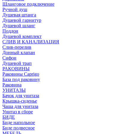
Шланговое подключение
Ручной душ
Душевая штанга
Душевой гарнитур
Душевой шланг
Поддон
Душевой комплект
СЛИВ И КАНАЛИЗАЦИЯ
Слив-перелив
Донный клапан
Сифон
Душевой трап
РАКОВИНЫ
Раковины Caprigo
База под раковину
Раковина
УНИТАЗЫ
Бачок для унитаза
Крышка-сиденье
Чаша для унитаза
Унитаз в сборе
БИДЕ
Биде напольное
Биде подвесное
МЕБЕЛЬ