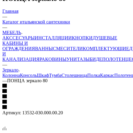
Главная
—
Каталог итальянской сантехники
—
МЕБЕЛЬ
АКССЕСУАРЫ
ИНСТАЛЛЯЦИИ
КНОПКИ
ДУШЕВЫЕ
КАБИНЫ И
ОГРАЖДЕНИЯ
ВАННЫ
СМЕСИТЕЛИ
КОМПЛЕКТУЮЩИЕ
Д
И
КАНАЛИЗАЦИЯ
РАКОВИНЫ
УНИТАЗЫ
БИДЕ
ПОЛОТЕНЦЕ
—
Зеркало
Колонна
Консоль
Шкаф
Тумба
Столешница
Полка
Каркас
Полотен
—
ПОНЦА зеркало 80
Артикул:
13532-030.000.00.20