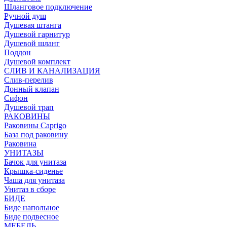
Шланговое подключение
Ручной душ
Душевая штанга
Душевой гарнитур
Душевой шланг
Поддон
Душевой комплект
СЛИВ И КАНАЛИЗАЦИЯ
Слив-перелив
Донный клапан
Сифон
Душевой трап
РАКОВИНЫ
Раковины Caprigo
База под раковину
Раковина
УНИТАЗЫ
Бачок для унитаза
Крышка-сиденье
Чаша для унитаза
Унитаз в сборе
БИДЕ
Биде напольное
Биде подвесное
МЕБЕЛЬ