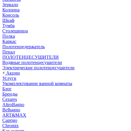
Зеркало
Колонна
Консоль
Шкаф
Тумба
Столешница
Полка
Каркас
Полотенцедержатель
Пенал
ПОЛОТЕНЦЕСУШИТЕЛИ
Водяные полотенцесушители
Электрические полотенцесушители
Акции
Услуги
Укомплектование ванной комнаты
Блог
Бренды
Cezares
AltroBagno
Belbagno
ART&MAX
Caprigo
Chromix
Как купить