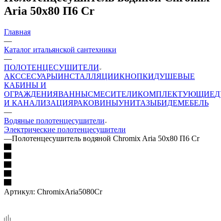
Aria 50x80 П6 Cr
Главная
—
Каталог итальянской сантехники
—
ПОЛОТЕНЦЕСУШИТЕЛИ
АКССЕСУАРЫ
ИНСТАЛЛЯЦИИ
КНОПКИ
ДУШЕВЫЕ
КАБИНЫ И
ОГРАЖДЕНИЯ
ВАННЫ
СМЕСИТЕЛИ
КОМПЛЕКТУЮЩИЕ
Д
И КАНАЛИЗАЦИЯ
РАКОВИНЫ
УНИТАЗЫ
БИДЕ
МЕБЕЛЬ
—
Водяные полотенцесушители
Электрические полотенцесушители
—
Полотенцесушитель водяной Chromix Aria 50x80 П6 Cr
Артикул:
ChromixAria5080Cr