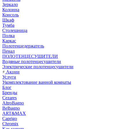
Зеркало
Колонна
Консоль
Шкаф
Тумба
Столешница
Полка
Каркас
Полотенцедержатель
Пенал
ПОЛОТЕНЦЕСУШИТЕЛИ
Водяные полотенцесушители
Электрические полотенцесушители
Акции
Услуги
Укомплектование ванной комнаты
Блог
Бренды
Cezares
AltroBagno
Belbagno
ART&MAX
Caprigo
Chromix
Как купить