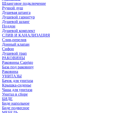
Шланговое подключение
Ручной душ
Душевая штанга
Душевой гарнитур
Душевой шланг
Поддон
Душевой комплект
СЛИВ И КАНАЛИЗАЦИЯ
Слив-перелив
Донный клапан
Сифон
Душевой трап
РАКОВИНЫ
Раковины Caprigo
База под раковину
Раковина
УНИТАЗЫ
Бачок для унитаза
Крышка-сиденье
Чаша для унитаза
Унитаз в сборе
БИДЕ
Биде напольное
Биде подвесное
МЕБЕЛЬ