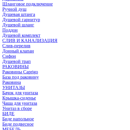
Шланговое подключение
Ручной душ
Душевая штанга
Душевой гарнитур
Душевой шланг
Поддон
Душевой комплект
СЛИВ И КАНАЛИЗАЦИЯ
Слив-перелив
Донный клапан
Сифон
Душевой трап
РАКОВИНЫ
Раковины Caprigo
База под раковину
Раковина
УНИТАЗЫ
Бачок для унитаза
Крышка-сиденье
Чаша для унитаза
Унитаз в сборе
БИДЕ
Биде напольное
Биде подвесное
МЕБЕЛЬ