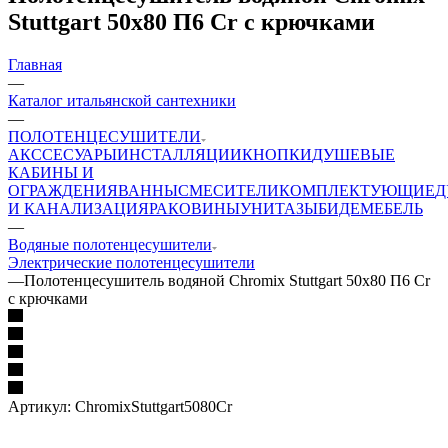
Stuttgart 50x80 П6 Cr с крючками
Главная
—
Каталог итальянской сантехники
—
ПОЛОТЕНЦЕСУШИТЕЛИ
АКССЕСУАРЫ
ИНСТАЛЛЯЦИИ
КНОПКИ
ДУШЕВЫЕ
КАБИНЫ И
ОГРАЖДЕНИЯ
ВАННЫ
СМЕСИТЕЛИ
КОМПЛЕКТУЮЩИЕ
Д
И КАНАЛИЗАЦИЯ
РАКОВИНЫ
УНИТАЗЫ
БИДЕ
МЕБЕЛЬ
—
Водяные полотенцесушители
Электрические полотенцесушители
—
Полотенцесушитель водяной Chromix Stuttgart 50x80 П6 Cr
с крючками
Артикул:
ChromixStuttgart5080Cr