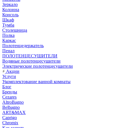
Зеркало
Колонна
Консоль
Шкаф
Тумба
Столешница
Полка
Каркас
Полотенцедержатель
Пенал
ПОЛОТЕНЦЕСУШИТЕЛИ
Водяные полотенцесушители
Электрические полотенцесушители
Акции
Услуги
Укомплектование ванной комнаты
Блог
Бренды
Cezares
AltroBagno
Belbagno
ART&MAX
Caprigo
Chromix
Как купить