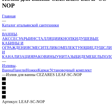
NOP
Главная
—
Каталог итальянской сантехники
—
ВАННЫ
АКССЕСУАРЫ
ИНСТАЛЛЯЦИИ
КНОПКИ
ДУШЕВЫЕ
КАБИНЫ И
ОГРАЖДЕНИЯ
СМЕСИТЕЛИ
КОМПЛЕКТУЮЩИЕ
ДУШ
СЛИ
И
КАНАЛИЗАЦИЯ
РАКОВИНЫ
УНИТАЗЫ
БИДЕ
МЕБЕЛЬ
ПОЛ
—
Изливы
Ванна
Панели
Ножки
Каркас
Установочный комплект
—
Излив для ванны CEZARES LEAF-SC-NOP
Артикул:
LEAF-SC-NOP