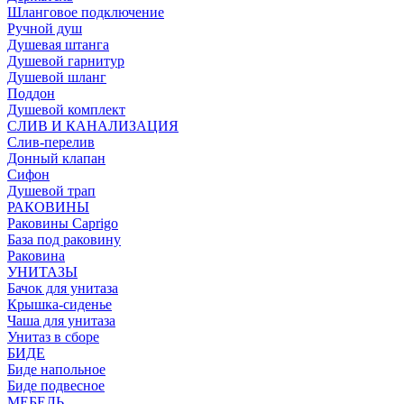
Шланговое подключение
Ручной душ
Душевая штанга
Душевой гарнитур
Душевой шланг
Поддон
Душевой комплект
СЛИВ И КАНАЛИЗАЦИЯ
Слив-перелив
Донный клапан
Сифон
Душевой трап
РАКОВИНЫ
Раковины Caprigo
База под раковину
Раковина
УНИТАЗЫ
Бачок для унитаза
Крышка-сиденье
Чаша для унитаза
Унитаз в сборе
БИДЕ
Биде напольное
Биде подвесное
МЕБЕЛЬ