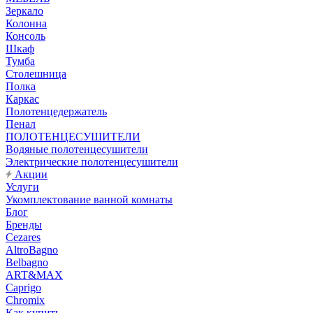
Зеркало
Колонна
Консоль
Шкаф
Тумба
Столешница
Полка
Каркас
Полотенцедержатель
Пенал
ПОЛОТЕНЦЕСУШИТЕЛИ
Водяные полотенцесушители
Электрические полотенцесушители
Акции
Услуги
Укомплектование ванной комнаты
Блог
Бренды
Cezares
AltroBagno
Belbagno
ART&MAX
Caprigo
Chromix
Как купить